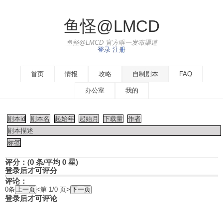
鱼怪@LMCD
鱼怪@LMCD 官方唯一发布渠道
登录
注册
首页
情报
攻略
自制剧本
FAQ
办公室
我的
剧本id
剧本名
起始年
起始月
下载量
作者
剧本描述
标签
评分：(0 条/平均 0 星)
登录后才可评分
评论：
0条
<第 1/0 页>
登录后才可评论