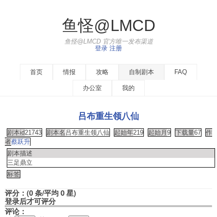
鱼怪@LMCD
鱼怪@LMCD 官方唯一发布渠道
登录
注册
首页
情报
攻略
自制剧本
FAQ
办公室
我的
吕布重生领八仙
剧本id
21743
剧本名
吕布重生领八仙
起始年
219
起始月
9
下载量
67
作
者
蔡跃升
剧本描述
三足鼎立
标签
评分：(0 条/平均 0 星)
登录后才可评分
评论：