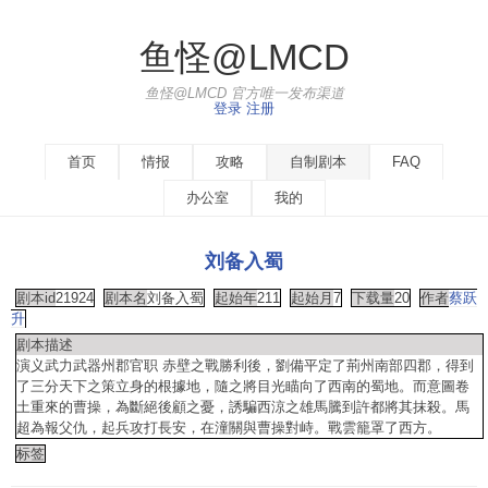
鱼怪@LMCD
鱼怪@LMCD 官方唯一发布渠道
登录
注册
首页
情报
攻略
自制剧本
FAQ
办公室
我的
刘备入蜀
剧本id
21924
剧本名
刘备入蜀
起始年
211
起始月
7
下载量
20
作者
蔡跃
升
剧本描述
演义武力武器州郡官职 赤壁之戰勝利後，劉備平定了荊州南部四郡，得到
了三分天下之策立身的根據地，隨之將目光瞄向了西南的蜀地。而意圖卷
土重來的曹操，為斷絕後顧之憂，誘騙西涼之雄馬騰到許都將其抹殺。馬
超為報父仇，起兵攻打長安，在潼關與曹操對峙。戰雲籠罩了西方。
标签