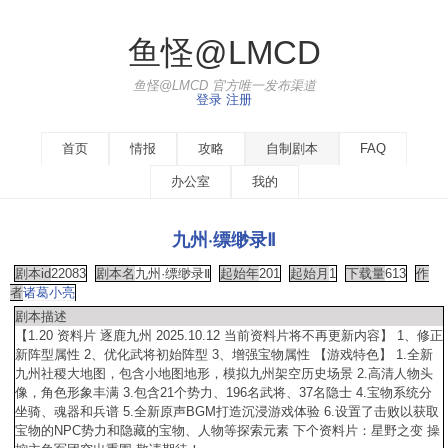
鱼怪@LMCD
鱼怪@LMCD 官方唯一发布渠道
登录
注册
首页
情报
攻略
自制剧本
FAQ
办公室
我的
九州·缥缈录Ⅱ
剧本id
22083
剧本名
九州·缥缈录Ⅱ
起始年
201
起始月
1
下载量
613
作
者
诸葛小亮
剧本描述
【1.20 资料片 逐鹿九州 2025.10.12 当前资料片将不再更新内容】 1、修正
新阵型属性 2、优化武将初始阵型 3、增强宝物属性 【游戏特色】 1.全新
九州社稷大地图，包含小地图地形，模拟九州架空历史场景 2.高清人物头
像，角色形象丰满 3.包含21个势力、196名武将、37名隐士 4.宝物系统分
坐骑、魂器和兵谱 5.全新原声BGM打造沉浸游戏体验 6.设置了击败以获取
宝物的NPC势力和隐藏的宝物、人物等探索元素 下个资料片：星野之变 操