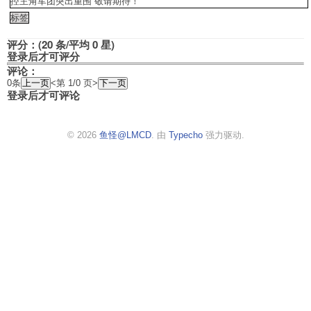
控主角军团突出重围 敬请期待！
标签
评分：(20 条/平均 0 星)
登录后才可评分
评论：
0条
<第 1/0 页>
登录后才可评论
© 2026
鱼怪@LMCD
. 由
Typecho
强力驱动.