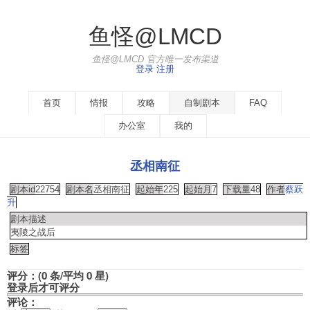
鱼怪@LMCD
鱼怪@LMCD 官方唯一发布渠道
登录
注册
首页
情报
攻略
自制剧本
FAQ
办公室
我的
丞相南征
剧本id
22754
剧本名
丞相南征
起始年
225
起始月
7
下载量
48
作者
蔡跃
升
剧本描述
夷陵之战后
标签
评分：(0 条/平均 0 星)
登录后才可评分
评论：