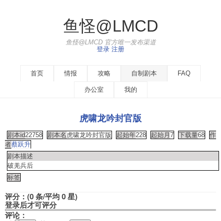
鱼怪@LMCD
鱼怪@LMCD 官方唯一发布渠道
登录
注册
首页
情报
攻略
自制剧本
FAQ
办公室
我的
虎啸龙吟封官版
剧本id
22758
剧本名
虎啸龙吟封官版
起始年
228
起始月
7
下载量
68
作
者
蔡跃升
剧本描述
破羌兵后
标签
评分：(0 条/平均 0 星)
登录后才可评分
评论：