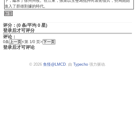
下，繼承了徐州州牧。在江東，孫策以玉璽為抵押向袁術借兵，勢局開始
進入了群雄割據的時代。
标签
评分：(0 条/平均 0 星)
登录后才可评分
评论：
0条
<第 1/0 页>
登录后才可评论
© 2026
鱼怪@LMCD
. 由
Typecho
强力驱动.