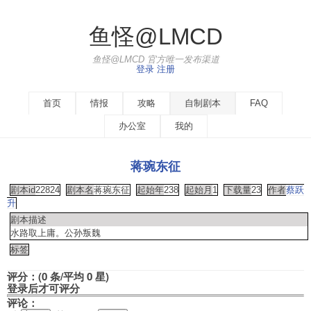
鱼怪@LMCD
鱼怪@LMCD 官方唯一发布渠道
登录
注册
首页
情报
攻略
自制剧本
FAQ
办公室
我的
蒋琬东征
剧本id
22824
剧本名
蒋琬东征
起始年
238
起始月
1
下载量
23
作者
蔡跃
升
剧本描述
水路取上庸。公孙叛魏
标签
评分：(0 条/平均 0 星)
登录后才可评分
评论：