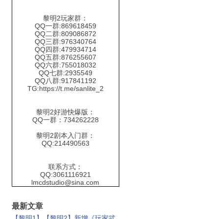
黎明2玩家群：
QQ一群:869618459
QQ二群:809086872
QQ三群:976340764
QQ四群:479934714
QQ五群:876255607
QQ六群:755018032
QQ七群:2935549
QQ八群:917841192
TG:https://t.me/sanlite_2
黎明2好游快爆版：
QQ一群：734262228
黎明2剧本入门群：
QQ:214490563
联系方式：
QQ:3061116921
lmcdstudio@sina.com
最新文章
【黎明1】【黎明2】新增《玩家武