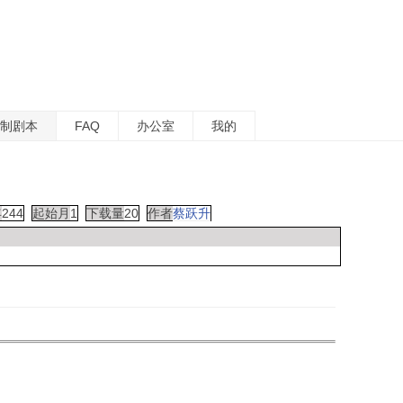
制剧本
FAQ
办公室
我的
年
244
起始月
1
下载量
20
作者
蔡跃升