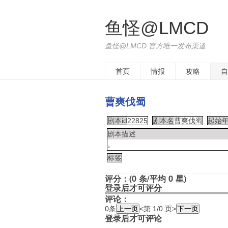
鱼怪@LMCD
鱼怪@LMCD 官方唯一发布渠道
首页
情报
攻略
自
曹爽伐蜀
剧本id
22825
剧本名
曹爽伐蜀
起始
剧本描述
。
标签
评分：(0 条/平均 0 星)
登录后才可评分
评论：
0条
<第 1/0 页>
登录后才可评论