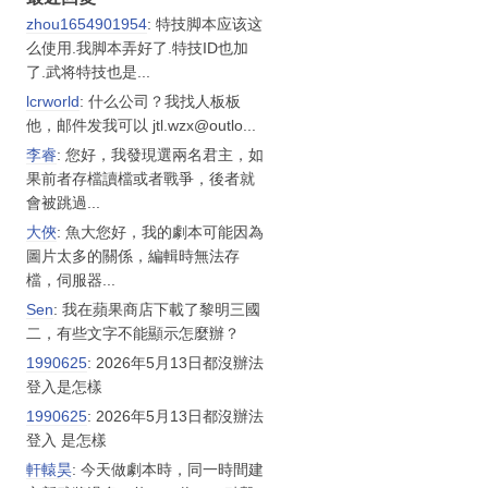
zhou1654901954
: 特技脚本应该这
么使用.我脚本弄好了.特技ID也加
了.武将特技也是...
lcrworld
: 什么公司？我找人板板
他，邮件发我可以 jtl.wzx@outlo...
李睿
: 您好，我發現選兩名君主，如
果前者存檔讀檔或者戰爭，後者就
會被跳過...
大俠
: 魚大您好，我的劇本可能因為
圖片太多的關係，編輯時無法存
檔，伺服器...
Sen
: 我在蘋果商店下載了黎明三國
二，有些文字不能顯示怎麼辦？
1990625
: 2026年5月13日都沒辦法
登入是怎樣
1990625
: 2026年5月13日都沒辦法
登入 是怎樣
軒轅昊
: 今天做劇本時，同一時間建