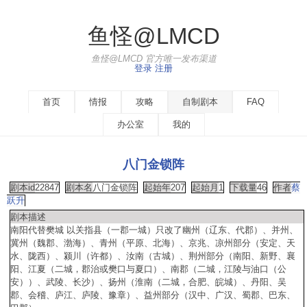
鱼怪@LMCD
鱼怪@LMCD 官方唯一发布渠道
登录
注册
首页
情报
攻略
自制剧本
FAQ
办公室
我的
八门金锁阵
剧本id
22847
剧本名
八门金锁阵
起始年
207
起始月
1
下载量
46
作者
蔡
跃升
剧本描述
南阳代替樊城 以关指县（一郡一城）只改了幽州（辽东、代郡）、并州、
冀州（魏郡、渤海）、青州（平原、北海）、京兆、凉州部分（安定、天
水、陇西）、颍川（许都）、汝南（古城）、荆州部分（南阳、新野、襄
阳、江夏（二城，郡治或樊口与夏口）、南郡（二城，江陵与油口（公
安））、武陵、长沙）、扬州（淮南（二城，合肥、皖城）、丹阳、吴
郡、会稽、庐江、庐陵、豫章）、益州部分（汉中、广汉、蜀郡、巴东、