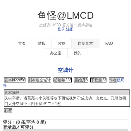
鱼怪@LMCD
鱼怪@LMCD 官方唯一发布渠道
登录
注册
首页
情报
攻略
自制剧本
FAQ
办公室
我的
空城计
剧本id
22856
剧本名
空城计
起始年
228
起始月
8
下载量
23
作者
蔡跃
升
剧本描述
失街亭后。诸葛亮与小关张等攻下西城视为守城成功。出发点。孔明放四
门大开空城中（四关摆成“二吕”状）
标签
评分：(0 条/平均 0 星)
登录后才可评分