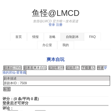
鱼怪@LMCD
鱼怪@LMCD 官方唯一发布渠道
登录
注册
首页
情报
攻略
自制剧本
FAQ
办公室
我的
爽本自玩
剧本id
22956
剧本名
爽本自玩
起始年
189
起始月
12
下载量
32
作者
穿
墙的邪仙-霍青娥
剧本描述
原剧本ID：7509
标签
评分：(0 条/平均 0 星)
登录后才可评分
评论：