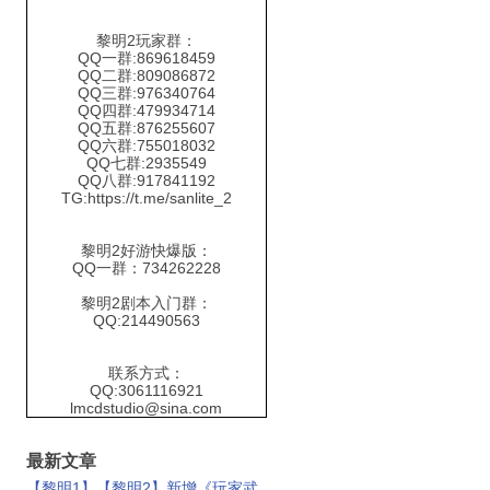
黎明2玩家群：
QQ一群:869618459
QQ二群:809086872
QQ三群:976340764
QQ四群:479934714
QQ五群:876255607
QQ六群:755018032
QQ七群:2935549
QQ八群:917841192
TG:https://t.me/sanlite_2
黎明2好游快爆版：
QQ一群：734262228
黎明2剧本入门群：
QQ:214490563
联系方式：
QQ:3061116921
lmcdstudio@sina.com
最新文章
【黎明1】【黎明2】新增《玩家武