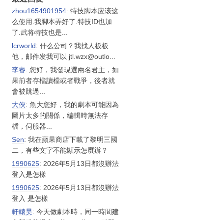
zhou1654901954
: 特技脚本应该这
么使用.我脚本弄好了.特技ID也加
了.武将特技也是...
lcrworld
: 什么公司？我找人板板
他，邮件发我可以 jtl.wzx@outlo...
李睿
: 您好，我發現選兩名君主，如
果前者存檔讀檔或者戰爭，後者就
會被跳過...
大俠
: 魚大您好，我的劇本可能因為
圖片太多的關係，編輯時無法存
檔，伺服器...
Sen
: 我在蘋果商店下載了黎明三國
二，有些文字不能顯示怎麼辦？
1990625
: 2026年5月13日都沒辦法
登入是怎樣
1990625
: 2026年5月13日都沒辦法
登入 是怎樣
軒轅昊
: 今天做劇本時，同一時間建