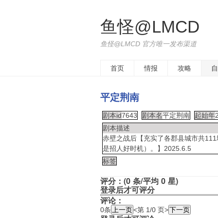
鱼怪@LMCD
鱼怪@LMCD 官方唯一发布渠道
首页
情报
攻略
自
平定荆南
剧本id
7643
剧本名
平定荆南
起始年
剧本描述
赤壁之战后【充实了各郡县城市共11
是招人好时机）。】2025.6.5
标签
评分：(0 条/平均 0 星)
登录后才可评分
评论：
0条
<第 1/0 页>