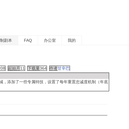
制剧本
FAQ
办公室
我的
208
起始月
11
下载量
364
作者
甘辛巴
1城，添加了一些专属特技，设置了每年重置忠诚度机制（年底