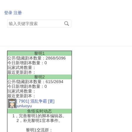
登录
注册
搜
索
关
键
字
黎明1
公开/隐藏剧本数量：2868/5096
今日新增剧本数量：0
玩家武将数量：
最近更新剧本：
黎明2
公开/隐藏剧本数量：615/2694
今日新增剧本数量：0
玩家武将数量：
最近更新剧本：
[ 7901] 混乱争霸 [更]
junluoyu
鱼怪实时动态
1，完善黎明1的脚本编辑器。
2，补充黎明1官本事件。
黎明1交流群：