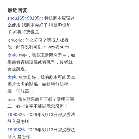
最近回复
zhou1654901954
: 特技脚本应该这
么使用.我脚本弄好了.特技ID也加
了.武将特技也是...
lcrworld
: 什么公司？我找人板板
他，邮件发我可以 jtl.wzx@outlo...
李睿
: 您好，我發現選兩名君主，如
果前者存檔讀檔或者戰爭，後者就
會被跳過...
大俠
: 魚大您好，我的劇本可能因為
圖片太多的關係，編輯時無法存
檔，伺服器...
Sen
: 我在蘋果商店下載了黎明三國
二，有些文字不能顯示怎麼辦？
1990625
: 2026年5月13日都沒辦法
登入是怎樣
1990625
: 2026年5月13日都沒辦法
登入 是怎樣