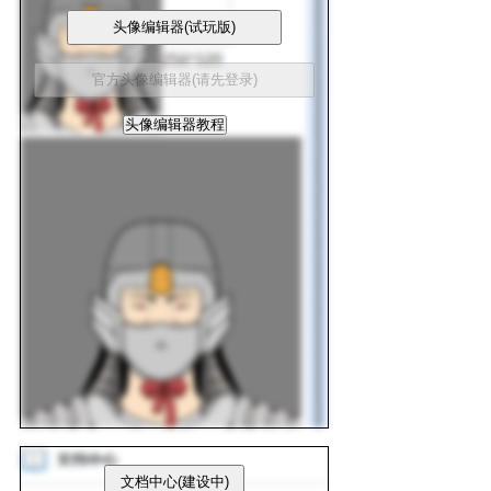
头像编辑器(试玩版)
官方头像编辑器(请先登录)
头像编辑器教程
文档中心(建设中)