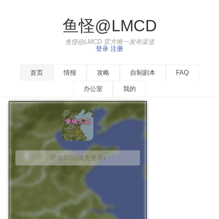
鱼怪@LMCD
鱼怪@LMCD 官方唯一发布渠道
登录
注册
首页
情报
攻略
自制剧本
FAQ
办公室
我的
现在就玩(请先登录)