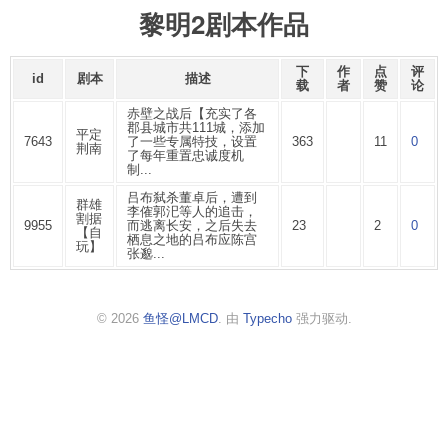
黎明2剧本作品
下
作
点
评
id
剧本
描述
载
者
赞
论
赤壁之战后【充实了各
郡县城市共111城，添加
平定
7643
了一些专属特技，设置
363
11
0
荆南
了每年重置忠诚度机
制...
吕布弑杀董卓后，遭到
群雄
李傕郭汜等人的追击，
割据
9955
而逃离长安，之后失去
23
2
0
【自
栖息之地的吕布应陈宫
玩】
张邈...
© 2026
鱼怪@LMCD
. 由
Typecho
强力驱动.