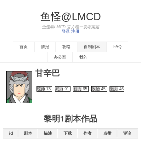
鱼怪@LMCD
鱼怪@LMCD 官方唯一发布渠道
登录
注册
首页
情报
攻略
自制剧本
FAQ
办公室
我的
甘辛巴
统帅
73
武力
91
智力
65
政治
45
魅力
46
黎明1剧本作品
id
剧本
描述
下载
作者
点赞
评论